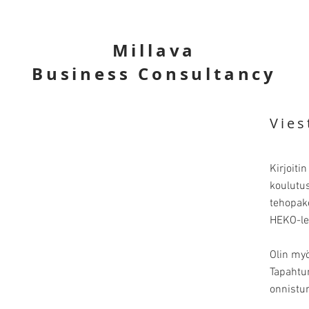
Millava
Business Consultancy
Vies
Kirjoiti
koulutus
tehopake
HEKO-le
Olin myö
Tapahtum
onnistu