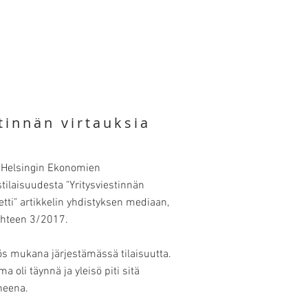
tinnän virtauksia
n Helsingin Ekonomien
tilaisuudesta "Yritysviestinnän
tti" artikkelin yhdistyksen mediaan,
hteen 3/2017.
s mukana järjestämässä tilaisuutta.
a oli täynnä ja yleisö piti sitä
neena.