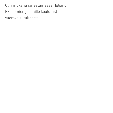
Olin mukana järjestämässä Helsingin
Ekonomien jäsenille koulutusta
vuorovaikutuksesta.
Kirjoitin tapahtumasta artikkelin
yhdistyksen HEKO-lehteen 5/2017, jotta
kaikki jäsenet pääsisivät tutustumaan
itselleni merkitykselliseen aiheeseen,
vaikka eivät pääseet tilaisuuteen
mukaan.
Tapahtuma oli menestys.
TAKAISIN